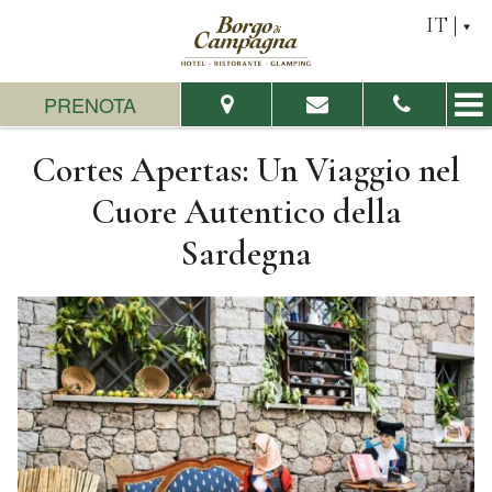
IT
PRENOTA
Cortes Apertas: Un Viaggio nel
Dal:
Al:
Cuore Autentico della
Sardegna
Adulti:
Bambini:
Verifica disponibilità
Richiedi preventivo