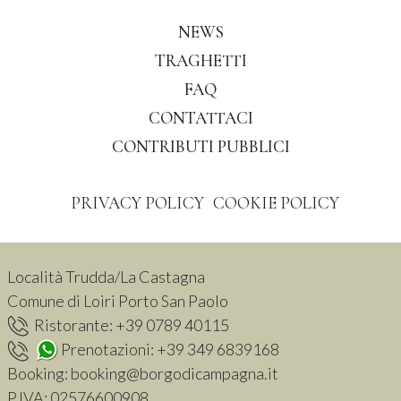
NEWS
TRAGHETTI
FAQ
CONTATTACI
CONTRIBUTI PUBBLICI
PRIVACY POLICY
COOKIE POLICY
Località Trudda/La Castagna
Comune di Loiri Porto San Paolo
Ristorante:
+39 0789 40115
Prenotazioni:
+39 349 6839168
Booking:
booking@borgodicampagna.it
P.IVA:
02576600908