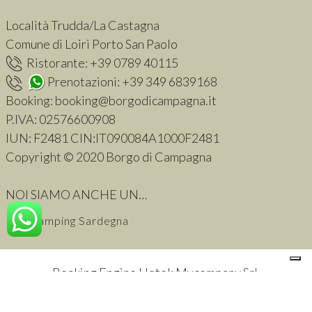
Località Trudda/La Castagna
Comune di Loiri Porto San Paolo
Ristorante:
+39 0789 40115
Prenotazioni:
+39 349 6839168
Booking:
booking@borgodicampagna.it
P.IVA:
02576600908
IUN: F2481 CIN:IT090084A1000F2481
Copyright © 2020 Borgo di Campagna
NOI SIAMO ANCHE UN…
Glamping Sardegna
Booking Engine Hotel: Mycompany Srl
.
Le tue preferenze relative alla privacy