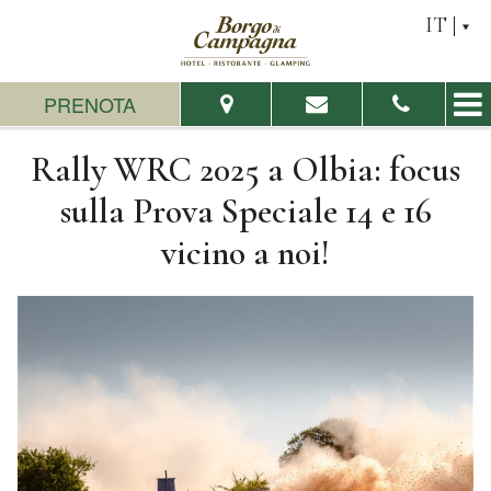
IT
PRENOTA
Rally WRC 2025 a Olbia: focus
Dal:
Al:
sulla Prova Speciale 14 e 16
vicino a noi!
Adulti:
Bambini:
Verifica disponibilità
Richiedi preventivo