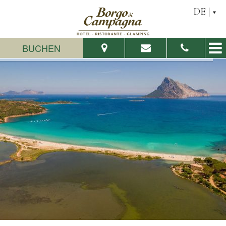
DE
BUCHEN
Vom:
Bis:
Erwachsene:
Kinder:
Verfügbarkeit prüfen
Informationsanfrage