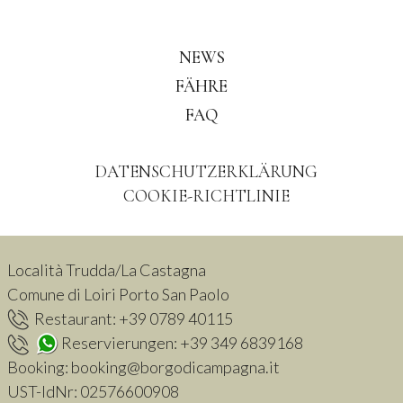
NEWS
FÄHRE
FAQ
DATENSCHUTZERKLÄRUNG
COOKIE-RICHTLINIE
Località Trudda/La Castagna
Comune di Loiri Porto San Paolo
Restaurant:
+39 0789 40115
Reservierungen:
+39 349 6839168
Booking:
booking@borgodicampagna.it
UST-IdNr:
02576600908