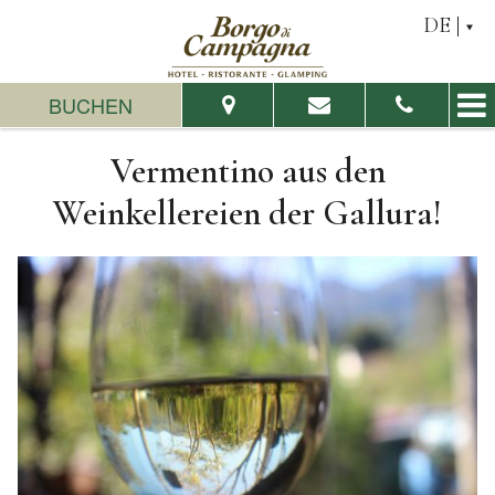
DE
BUCHEN
Vermentino aus den
Vom:
Bis:
Weinkellereien der Gallura!
Erwachsene:
Kinder:
Verfügbarkeit prüfen
Informationsanfrage