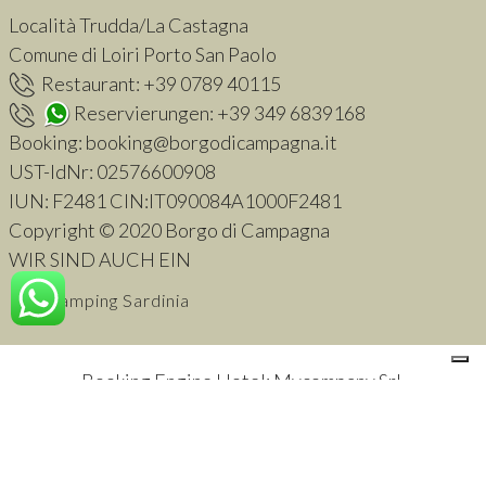
Località Trudda/La Castagna
Comune di Loiri Porto San Paolo
Restaurant:
+39 0789 40115
Reservierungen:
+39 349 6839168
Booking:
booking@borgodicampagna.it
UST-IdNr:
02576600908
IUN: F2481 CIN:IT090084A1000F2481
Copyright © 2020 Borgo di Campagna
WIR SIND AUCH EIN
Glamping Sardinia
Booking Engine Hotel: Mycompany Srl
.
Ihre Datenschutzeinstellungen
Hinweis bei Erhebung