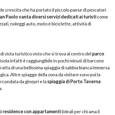
e crescita che ha portato il piccolo paese di pescatori
n Paolo vanta diversi servizi dedicati ai turisti
come
ati, noleggi auto, moto e biciclette, attività di
i vista turistico visto che si trova al centro del
parco
’isola infatti è raggiungibile in pochi minuti di barcone
tratta di una bellissima spiaggia di sabbia bianca immersa
ca. Altre spiagge della zona da visitare sono poi la
circondata da ginepri e la
spiaggia di Porto Taverna
a.
ui
residence con appartamenti
(ideali per chi ama il