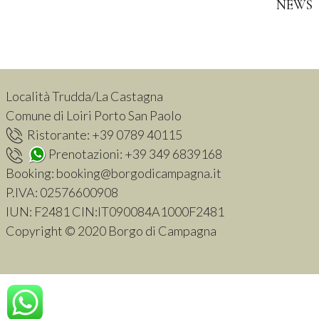
NEWS
Località Trudda/La Castagna
Comune di Loiri Porto San Paolo
Ristorante:
+39 0789 40115
Prenotazioni:
+39 349 6839168
Booking:
booking@borgodicampagna.it
P.IVA:
02576600908
IUN: F2481 CIN:IT090084A1000F2481
Copyright © 2020 Borgo di Campagna