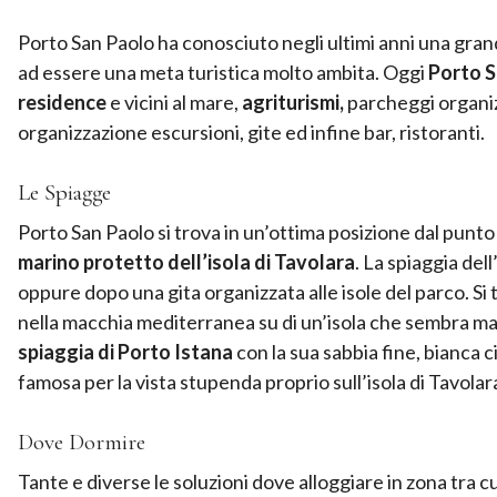
Porto San Paolo ha conosciuto negli ultimi anni una grand
ad essere una meta turistica molto ambita. Oggi
Porto Sa
residence
e vicini al mare,
agriturismi,
parcheggi organizz
organizzazione escursioni, gite ed infine bar, ristoranti.
Le Spiagge
Porto San Paolo si trova in un’ottima posizione dal punto d
marino protetto dell’isola di Tavolara
. La spiaggia dell
oppure dopo una gita organizzata alle isole del parco. Si 
nella macchia mediterranea su di un’isola che sembra magi
spiaggia di Porto Istana
con la sua sabbia fine, bianca 
famosa per la vista stupenda proprio sull’isola di Tavolar
Dove Dormire
Tante e diverse le soluzioni dove alloggiare in zona tra c