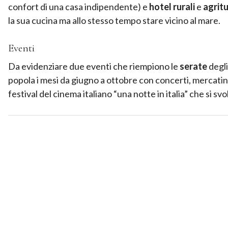
confort di una casa indipendente) e
hotel rurali
e
agritu
la sua cucina ma allo stesso tempo stare vicino al mare.
Eventi
Da evidenziare due eventi che riempiono le
serate
degli
popola i mesi da giugno a ottobre con concerti, mercatini 
festival del cinema italiano “una notte in italia” che si svo