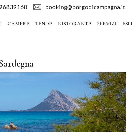
496839168
booking@borgodicampagna.it
G
CAMERE
TENDE
RISTORANTE
SERVIZI
ESP
 Sardegna